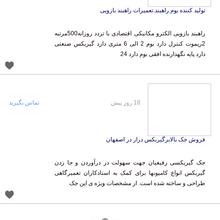
تولید کننده بوم راهبند.تعمیرات راهبند بازویی
راهبند بازویی الکترو مکانیکی اقتصادی با تردد روزانه500مرتبه
2ریموت کنترل دارد بوم 2 الی 6 متری دارد گیربکس صنعتی
دارد پایه نگهدارنده افقی بوم دارد 24
18 روز پیش
تماس بگیرید
فروش جک بالابرگیربکس درار در اصفهان
جک گیربکسی رفیعیان جهت سهولت در درآوردن و جا زدن
گیربکس انواع کامیونها برای کمک به استادکاران تعمیرگاهی
طراحی و ساخته شده است. از مشخصات ویژه ی این جک