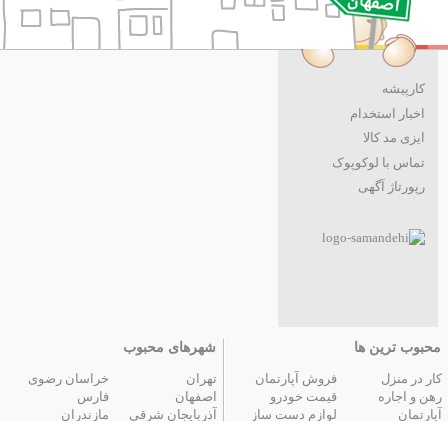
کارپیشه
اخبار استخدام
ایزی مد کالا
تماس با لوکوپوک
رپورتاژ آگهی
محبوب ترین ها
شهرهای محبوب
کار در منزل
فروش آپارتمان
تهران
خراسان رضوی
رهن و اجاره
قیمت خودرو
اصفهان
فارس
آپارتمان
لوازم دست ساز
آذربایجان شرقی
مازندران
عتیقه جات و آنتیک
گوشی موبایل
البرز
گیلان