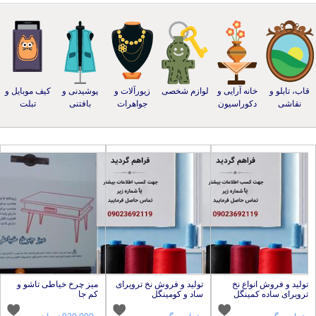
خانه آرایی و
لوازم شخصی
زیورآلات و
پوشیدنی و
کیف موبایل و
دکوراسیون
جواهرات
بافتنی
تبلت
 انواع نخ
تولید و فروش نخ ترویرای
میز چرخ خیاطی تاشو و
ه کمینگل
ساد و کومینگل
کم جا