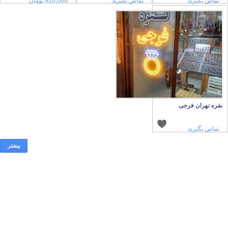
د
تماس بگیرید
920,000 تومان
فرجی
د
بیشتر