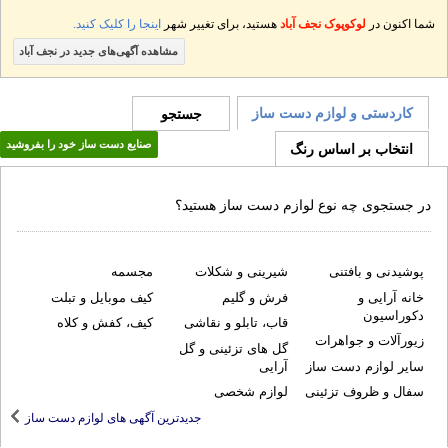
در
لوکوپوک نجف آباد
هستید، برای تغییر شهر
اینجا را کلیک کنید.
مشاهده آگهی‌های جدید در نجف آباد
ی و لوازم دست ساز
جستجو
صنایع دست ساز خود را بفروشید
 بر اساس رنگ
ی چه نوع لوازم دست ساز هستید؟
و بافتنی
شیرینی و شکلات
مجسمه
ی و
فرش و گلیم
کیف موبایل و تبلت
ون
قاب، تابلو و نقاشی
کیف، کفش و کلاه
 و جواهرات
گل های تزئینی و گل
زم دست ساز
آرایی
ظروف تزئینی
لوازم شخصی
جدیدترین آگهی های لوازم دست ساز