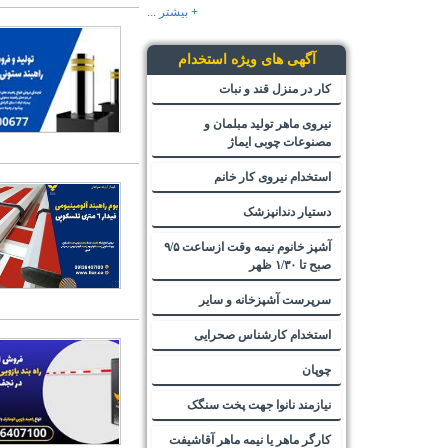
+ بیشتر ...
آگهی های ویژه استخدام
کار در منزل قند و نبات
نیروی ماهر تولید مبلمان و
مصنوعات چوبی ایماژ
استخدام نیروی کار خانم
دستیار دندانپزشک
آشپز خانوم نیمه وقت ازساعت ۹/۵
صبح تا ۱/۳۰ ظهر
سرپرست آشپزخانه و سایر
استخدام کارشناس صحرایی
چوپان
نیازمند نانوا جهت پخت سنگک
کارگر ماهر یا نیمه ماهر آقاشیفت