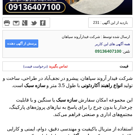
بازدید از این آگهی : 231
ارسال شده توسط : شرکت فیدارآروند سپاهان
پرسش از آگهی دهنده
همه آگهی های این کاربر
09136407100
تلفن:
قیمت
تماس بگیرید
(درخواست قیمت)
شرکت فیدار آروند سپاهان، پیشرو در نجف‌آباد در طراحی، ساخت و
تولید
انواع
راهبند
آکاردئونی
با طول 3.5 متر و
سازه
سبک
است.
این مجموعه امکان سفارش
سازه
سبک
یا سنگین و با قابلیت
چرخدار یا بدون چرخ را برای پاسخ به نیازهای پروژه‌های پارکینگ،
مجتمع‌های اداری و صنعتی فراهم می‌کند.
استفاده از متریال باکیفیت و مهندسی دقیق، دوام، ایمنی و کارایی