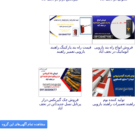
فروش انواع راه بند بازویی
قیمت راه بند پارکینگ.راهبند
اتوماتیک در نجف آباد
بازویی.تعمیر راهبند
تولید کننده بوم
فروش جک گیربکس درار
پرتابل نسل جدید1تن در نجف
راهبند.تعمیرات راهبند بازویی
اباد
مشاهده تمام آگهی‌های این گروه