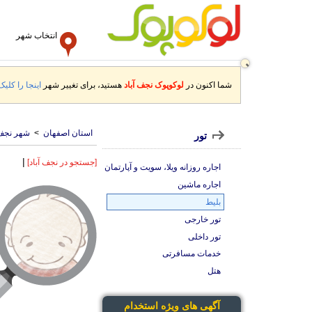
انتخاب شهر
شما اکنون در
لوکوپوک نجف آباد
هستید، برای تغییر شهر
اینجا را کلیک
استان اصفهان
>
شهر نجف 
تور
|
[جستجو در نجف آباد]
اجاره روزانه ویلا، سویت و آپارتمان
اجاره ماشین
بلیط
تور خارجی
تور داخلی
خدمات مسافرتی
هتل
آگهی های ویژه استخدام