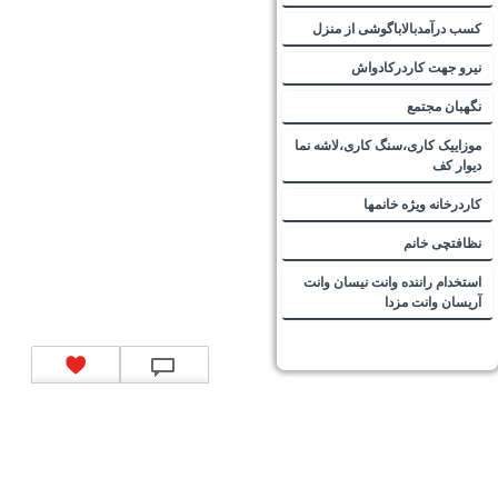
کسب درآمدبالاباگوشی از منزل
نیرو جهت کاردرکادواش
نگهبان مجتمع
موزاییک کاری،سنگ کاری،لاشه نما
دیوار کف
کاردرخانه ویژه خانمها
نظافتچی خانم
استخدام راننده وانت نیسان وانت
آریسان وانت مزدا
تماس با ما
|
موتور جستجوی فرصت‌های شغلی
|
اخبار استخدام
|
استخدام‌های دولتی
|
استخدام‌
بانک‌ها و موسسات مالی
|
استخدام‌ نیروهای مسلح
|
استخدام‌ شرکت‌های معتبر
|
ایزی مد کالا
|
شبا
چیست؟
|
کد شبای بانک ملی
|
کد شبای بانک صادرات
|
کد شبای بانک تجارت
|
کد شبای بانک سپه
|
کد
شبای بانک توصعه صادرات
|
کد شبای بانک کشاورزی
|
کد شبای بانک صنعت و معدن
|
کد شبای بانک
انصار
|
کد شبای بانک سامان
|
کد شبای بانک اقتصادنوین
|
کد شبای بانک پاسارگاد
|
کد شبای بانک