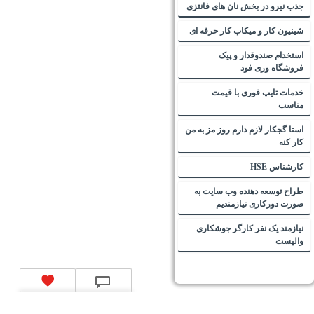
جذب نیرو در بخش نان های فانتزی
شینیون کار و میکاپ کار حرفه ای
استخدام صندوقدار و پیک
فروشگاه وری فود
خدمات تایپ فوری با قیمت
مناسب
استا گجکار لازم دارم روز مز به من
کار کنه
کارشناس HSE
طراح توسعه دهنده وب سایت به
صورت دورکاری نیازمندیم
نیازمند یک نفر کارگر جوشکاری
والپست
تماس با ما
|
موتور جستجوی فرصت‌های شغلی
|
اخبار استخدام
|
استخدام‌های دولتی
|
استخدام‌