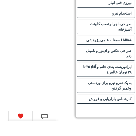
نیروی فنی انبار
استخدام نیرو
طراحی. اجرا و نصب کابینت
آشپزخانه
114844 - مقاله علمی پژوهشی
طراحی عکس و ادیتور و تامیتل
زنم
اپراتوربسته بندی خانم و آقا( ۳۵ تا
۳۸ تومان خالص)
به یک نفرو نیرو برای وردستی
وخمیر گرفتن
کارشناس بازاریابی و فروش
تماس با ما
|
موتور جستجوی فرصت‌های شغلی
|
اخبار استخدام
|
استخدام‌های دولتی
|
استخدام‌
بانک‌ها و موسسات مالی
|
استخدام‌ نیروهای مسلح
|
استخدام‌ شرکت‌های معتبر
|
ایزی مد کالا
|
شبا