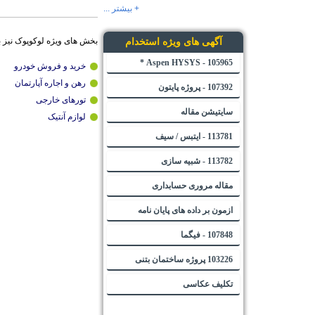
+ بیشتر ...
بخش های ویژه لوکوپوک نیز 
آگهی های ویژه استخدام
105965 - Aspen HYSYS *
خرید و فروش خودرو
رهن و اجاره آپارتمان
107392 - پروژه پایتون
تورهای خارجی
سایتیشن مقاله
لوازم آنتیک
113781 - ایتبس / سیف
113782 - شبیه سازی
مقاله مروری حسابداری
ازمون بر داده های پایان نامه
107848 - فیگما
103226 پروژه ساختمان بتنی
تکلیف عکاسی