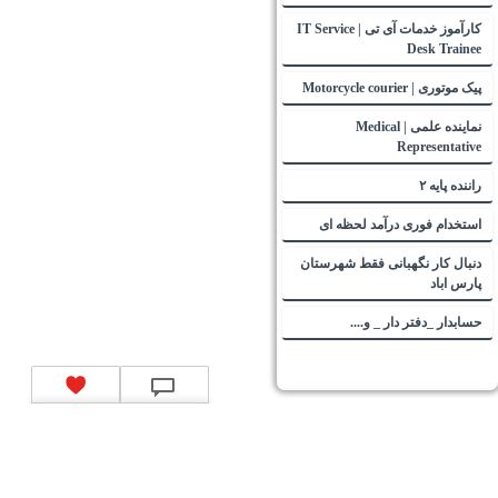
کارآموز خدمات آی تی | IT Service
Desk Trainee
پیک موتوری | Motorcycle courier
نماینده علمی | Medical
Representative
راننده پایه ۲
استخدام فوری درآمد لحظه ای
دنبال کار نگهبانی فقط شهرستان
پارس اباد
حسابدار _دفتر دار _ و....
تماس با ما
|
موتور جستجوی فرصت‌های شغلی
|
اخبار استخدام
|
استخدام‌های دولتی
|
استخدام‌
بانک‌ها و موسسات مالی
|
استخدام‌ نیروهای مسلح
|
استخدام‌ شرکت‌های معتبر
|
ایزی مد کالا
|
شبا
چیست؟
|
کد شبای بانک ملی
|
کد شبای بانک صادرات
|
کد شبای بانک تجارت
|
کد شبای بانک سپه
|
کد
شبای بانک توصعه صادرات
|
کد شبای بانک کشاورزی
|
کد شبای بانک صنعت و معدن
|
کد شبای بانک