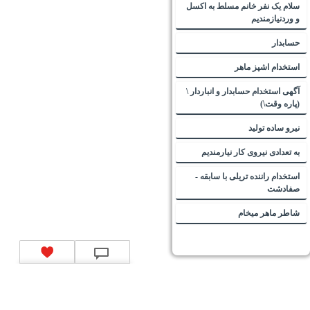
سلام یک نفر خانم مسلط به اکسل
و وردنیازمندیم
حسابدار
استخدام اشپز ماهر
آگهی استخدام حسابدار و انباردار \
(پاره وقت\)
نیرو ساده تولید
به تعدادی نیروی کار نیارمندیم
استخدام راننده تریلی با سابقه -
صفادشت
شاطر ماهر میخام
تماس با ما
|
موتور جستجوی فرصت‌های شغلی
|
اخبار استخدام
|
استخدام‌های دولتی
|
استخدام‌
بانک‌ها و موسسات مالی
|
استخدام‌ نیروهای مسلح
|
استخدام‌ شرکت‌های معتبر
|
ایزی مد کالا
|
شبا
چیست؟
|
کد شبای بانک ملی
|
کد شبای بانک صادرات
|
کد شبای بانک تجارت
|
کد شبای بانک سپه
|
کد